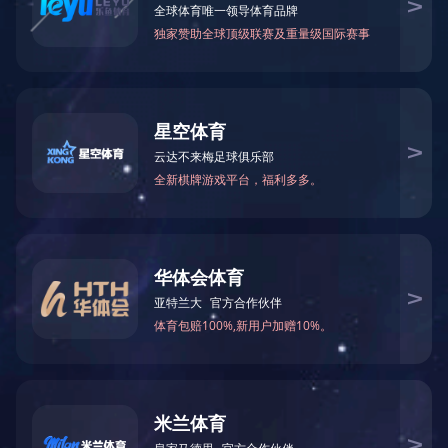
乐竞官网
|
开云网页版
|
kaiyun·开云（中国）官方网站
|
华体会网页版
|
开云电子
|
开
云官方端网页版登录入口
|
华体官方网页版
|
开云官方注册
|
爱游戏在线登录官网
|
QR code
TOP